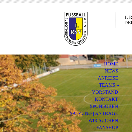
1.
DE
HOME
NEWS
ANREISE
TEAMS
VORSTAND
KONTAKT
SPONSOREN
SATZUNG | ANTRÄGE
WIR SUCHEN
FANSHOP