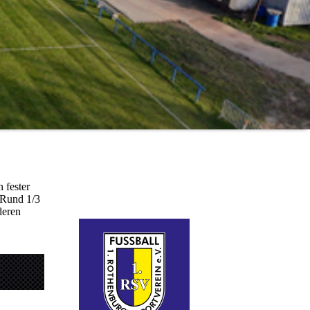
 fester
 Rund 1/3
deren