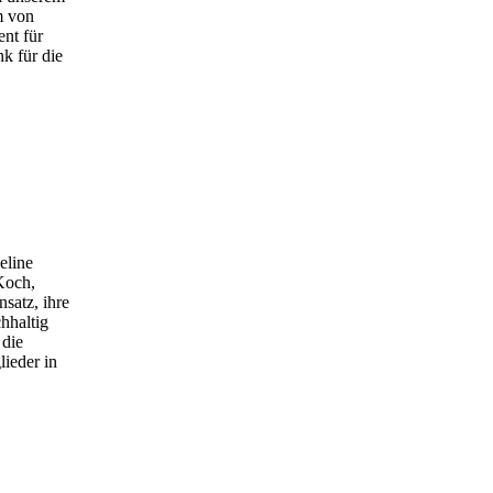
m von
nt für
k für die
eline
 Koch,
satz, ihre
hhaltig
 die
lieder in