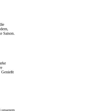
die
dern,
ze Saison.
arke
re
. Genießt
ei unserem